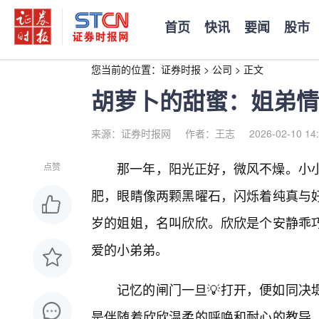
首页
快讯
要闻
股市
您当前的位置：
证券时报
>
公司
>
正文
胡萝卜的甜蜜：姐弟情
来源：证券时报网
作者：王志
2026-02-10 14
那一年，阳光正好，微风不燥。小
点赞
肥，眼睛像两颗黑曜石，闪烁着纯真与
岁的姐姐，名叫欣欣。欣欣是个安静乖
爱的小弟弟。
记忆的闸门一旦💡打开，便如同决
是伴随着欣欣温柔的呼唤和耐心的教导