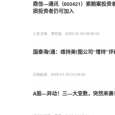
鼎信—通讯（603421）索赔案投
损投资者仍可加入
人生五味
李柱铭
2026-02-03 08:09:04
国泰海!通：维持美!图公司“增持”评级
闪电新闻
2026-01-29 22:26:04
A股—异动！三—大变数，突然来袭