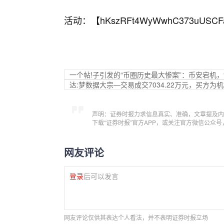
活动：【
hKszRFt4WyWwhC373uUSCF
一个帖!子引发的“币圈历史最大惨案”：币安宕机，
达:梦数据大宗—交易成交7034.22万元，买方为
声明：证券时报力求信息真实、准确，文章提及内
下载“证券时报”官方APP，或关注官方微信公众
网友评论
登录
后可以发言
网友评论仅供其表达个人看法，并不表明证券时报立场