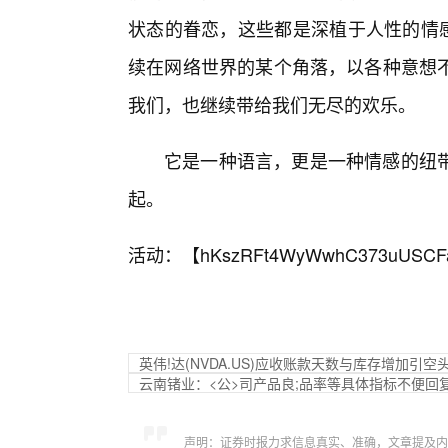
状态的眷恋，这些都是深植于人性的情感
续在网络世界的某个角落，以各种意想
我们，也继续带给我们无尽的欢乐。
它是一种语言，更是一种情感的纽
起。
活动：【
hKszRFt4WyWwhC373uUSCF
英伟!达(NVDA.US)应收账款天数与库存增加引
云南锗业：<公>司产品良;品率等具体指标不便回
声明：证券时报力求信息真实、准确，文章提及内