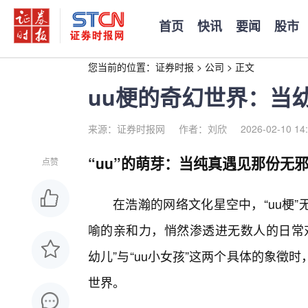
首页
快讯
要闻
股市
您当前的位置：
证券时报
>
公司
>
正文
uu梗的奇幻世界：当
来源：证券时报网
作者：刘欣
2026-02-10 14
“uu”的萌芽：当纯真遇见那份无
点赞
在浩瀚的网络文化星空中，“uu梗
喻的亲和力，悄然渗透进无数人的日常对
幼儿”与“uu小女孩”这两个具体的象
世界。