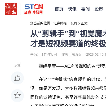
首页
快讯
要闻
股市
您当前的位置：
证券时报
>
公司
>
正文
从“剪辑手”到“视觉魔
才是短视频赛道的终极
来源：证券时报网
作者：陈淑贞
2026-02-10 
拒绝平庸——AE片段视频的🔥“灵
点赞
在这个“快餐式”信息爆炸的时代
没。你是否发现，大多数视频看起来都
同样的滤镜调色、甚至连字幕跳动的节奏