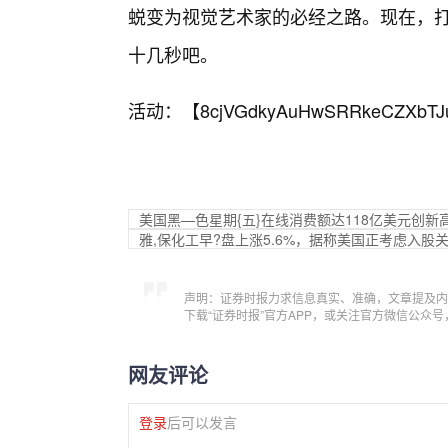
蜕变为视觉艺术家的必经之路。现在，打
十几秒吧。
活动：【
8cjVGdkyAuHwSRRkeCZXbTJ
美国黑—色星期{五}在线消费额达118亿美元创新
雅,保化工早?盘上涨5.6%，据称美国正考虑入股
声明：证券时报力求信息真实、准确，文章提及内
下载“证券时报”官方APP，或关注官方微信公众
网友评论
登录
后可以发言